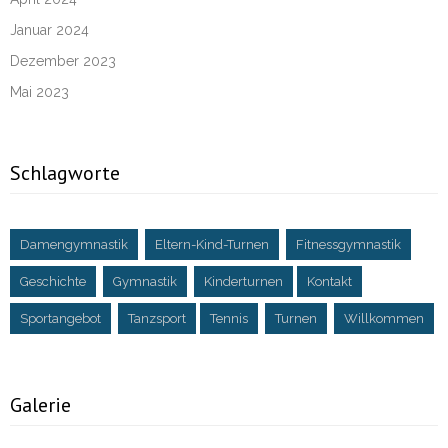
Januar 2024
Dezember 2023
Mai 2023
Schlagworte
Damengymnastik
Eltern-Kind-Turnen
Fitnessgymnastik
Geschichte
Gymnastik
Kinderturnen
Kontakt
Sportangebot
Tanzsport
Tennis
Turnen
Willkommen
Galerie